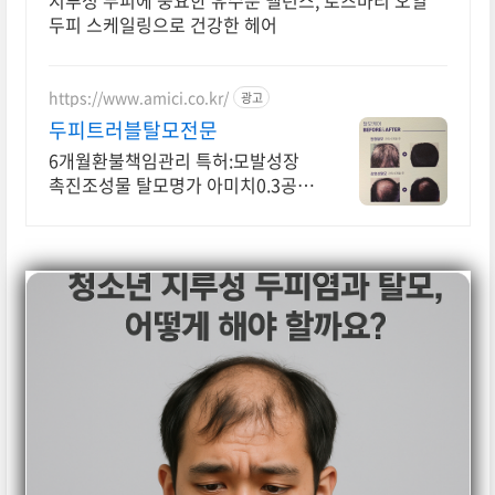
지루성 두피에 중요한 유수분 밸런스, 로즈마리 오일
두피 스케일링으로 건강한 헤어
https://www.amici.co.kr/
광고
두피트러블탈모전문
6개월환불책임관리 특허:모발성장
촉진조성물 탈모명가 아미치0.3공덕
역탈모탈모검사