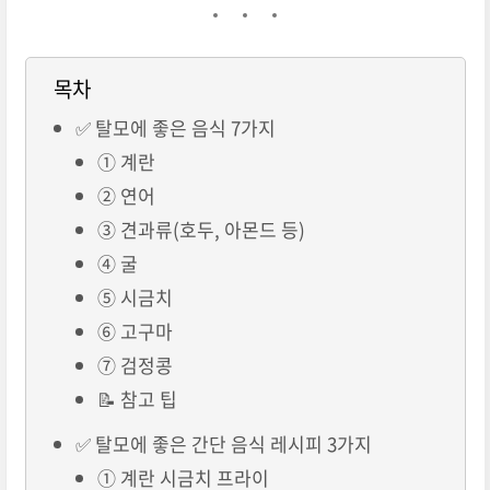
목차
✅ 탈모에 좋은 음식 7가지
① 계란
② 연어
③ 견과류(호두, 아몬드 등)
④ 굴
⑤ 시금치
⑥ 고구마
⑦ 검정콩
📝 참고 팁
✅ 탈모에 좋은 간단 음식 레시피 3가지
① 계란 시금치 프라이