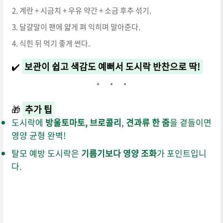
계란 + 시금치 + 우유 약간 + 소금 후추 섞기.
달걀말이 팬에 얇게 펴 익히며 말아준다.
식힌 뒤 먹기 좋게 썬다.
✔️
보관이 쉽고 색감도 예뻐서 도시락 반찬으로 딱!
🎁
추가 팁
도시락에
방울토마토, 브로콜리
,
견과류 한 줌
을 곁들이면
영양 균형 완벽!
탈모 예방 도시락은
기름기보다 영양 조화
가 포인트입니
다.