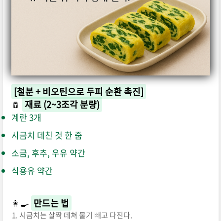
[철분 + 비오틴으로 두피 순환 촉진]
🧂
재료 (2~3조각 분량)
계란 3개
시금치 데친 것 한 줌
소금, 후추, 우유 약간
식용유 약간
👩‍🍳
만드는 법
시금치는 살짝 데쳐 물기 빼고 다진다.