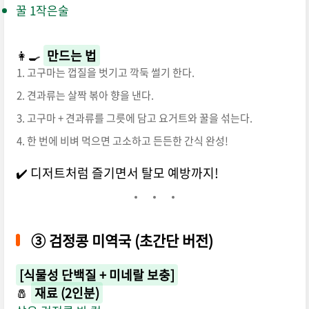
꿀 1작은술
👩‍🍳
만드는 법
고구마는 껍질을 벗기고 깍둑 썰기 한다.
견과류는 살짝 볶아 향을 낸다.
고구마 + 견과류를 그릇에 담고 요거트와 꿀을 섞는다.
한 번에 비벼 먹으면 고소하고 든든한 간식 완성!
✔️ 디저트처럼 즐기면서 탈모 예방까지!
③
검정콩 미역국 (초간단 버전)
[식물성 단백질 + 미네랄 보충]
🧂
재료 (2인분)