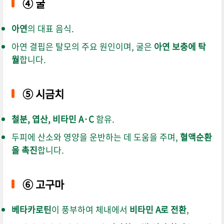
④
굴
아연
의 대표 음식.
아연 결핍은 탈모의 주요 원인이며, 굴은
아연 보충에 탁
월
합니다.
⑤
시금치
철분, 엽산, 비타민 A·C
함유.
두피에 산소와 영양을 운반하는 데 도움을 주며,
혈액순환
을 촉진
합니다.
⑥
고구마
베타카로틴
이 풍부하여 체내에서
비타민 A로 전환
,