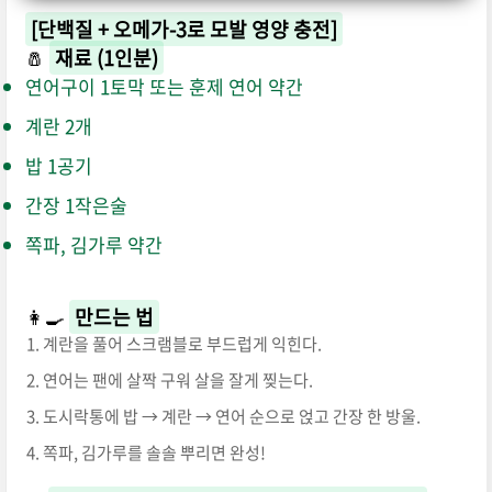
[단백질 + 오메가-3로 모발 영양 충전]
🧂
재료 (1인분)
연어구이 1토막 또는 훈제 연어 약간
계란 2개
밥 1공기
간장 1작은술
쪽파, 김가루 약간
👩‍🍳
만드는 법
계란을 풀어 스크램블로 부드럽게 익힌다.
연어는 팬에 살짝 구워 살을 잘게 찢는다.
도시락통에 밥 → 계란 → 연어 순으로 얹고 간장 한 방울.
쪽파, 김가루를 솔솔 뿌리면 완성!