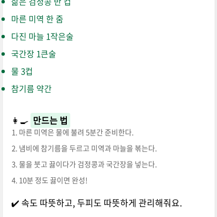
삶은 검정콩 반 컵
마른 미역 한 줌
다진 마늘 1작은술
국간장 1큰술
물 3컵
참기름 약간
👩‍🍳
만드는 법
마른 미역은 물에 불려 5분간 준비한다.
냄비에 참기름을 두르고 미역과 마늘을 볶는다.
물을 붓고 끓이다가 검정콩과 국간장을 넣는다.
10분 정도 끓이면 완성!
✔️ 속도 따뜻하고, 두피도 따뜻하게 관리해줘요.