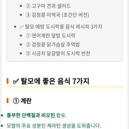
② 고구마 견과 샐러드
③ 검정콩 미역국 (초간단 버전)
✅ 탈모 예방 도시락용 음식 레시피 3가지
① 연어계란 덮밥 도시락
② 검정콩 닭가슴살 주먹밥
③ 시금치 달걀말이 도시락 반찬
✅ 탈모에 좋은 음식 7가지
①
계란
풍부한 단백질과 비오틴
함유.
모발의 주요 성분인 케라틴 생성을 도와줍니다.