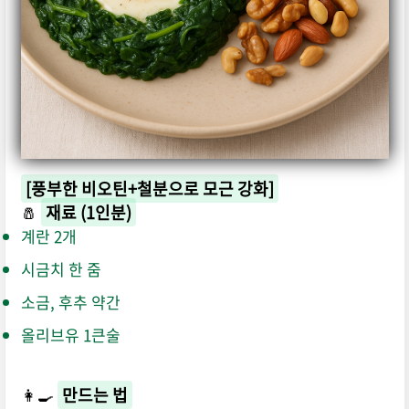
[풍부한 비오틴+철분으로 모근 강화]
🧂
재료 (1인분)
계란 2개
시금치 한 줌
소금, 후추 약간
올리브유 1큰술
👩‍🍳
만드는 법