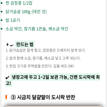
찐 검정콩 1/2컵
닭가슴살 100g (데친 것)
밥 1공기
소금 약간, 참기름 1큰술, 깨소금 약간
👩‍🍳
만드는 법
닭가슴살은 잘게 찢고, 검정콩은 으깨지지 않게 섞기.
밥과 함께 소금, 참기름, 깨소금 넣고 고루 섞는다.
한입 크기로 주먹밥을 만든다. 김을 싸도 OK!
✔️
냉장고에 두고 1~2일 보관 가능, 간편 도시락에 최
고!
③
시금치 달걀말이 도시락 반찬