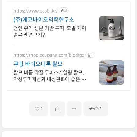
https://www.ecobi.kr/
광고
(주)에코바이오의학연구소
천연 유래 성분 기반 두피, 모발 케어
솔루션 연구기업
https://shop.coupang.com/biodtox
광고
쿠팡 바이오디톡 탈모
탈모 비듬 각질 두피스케일링 탈모,
악성두피개선과 내성완화에 좋은 샴
푸 2주사용 비듬,각질,가려움,탈모
내성완화. 헤드스파 마니아 3%의 선
택
구독하기
1