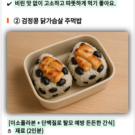
✔️
비린 맛 없이 고소하고 따뜻하게 먹기 좋아요.
②
검정콩 닭가슴살 주먹밥
[이소플라본 + 단백질로 탈모 예방 든든한 간식]
🧂
재료 (2인분)