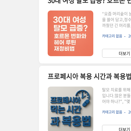
30대 여성 탈모 급증? 호르몬
“요즘 머리숱이 
을 쓸어 담고,정
까웠던 긴 머리를,
문 일이 아닙니다
카테고리 없음
2
팁까지 알려드릴게
기도 하죠.일, 
다.특히 여성의 
더보기 
로겐 감소갑상선 
프로페시아 복용 시간과 복용법
탈모 치료를 위해
입니다.많은 분들이
어야 하나?", "
큼이나 올바른 복
카테고리 없음
2
사항까지 핵심만 
페시아는 피나스테리
테스토스테론) 
더보기 
개발되었지만, 낮