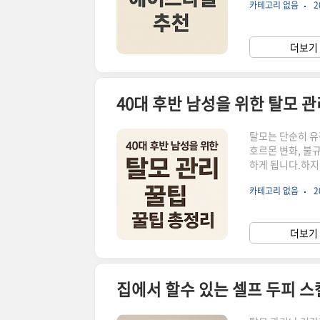
카테고리 없음
2
일 변화입니다.머
출할 수 있습니다
일 팁을 알려드릴
더보기 
어드 컷은 머리에
40대 후반 남성을 위한 탈모 
탈모는 단순히 유
호르몬 변화, 불
하게 됩니다.하지
탈모 진행을 늦추
카테고리 없음
2
는 누구나 당장 
관부터 바꿔보세요
모 샴푸를 사용하
더보기 
으로 부드럽게 마
집에서 할수 있는 셀프 두피 스