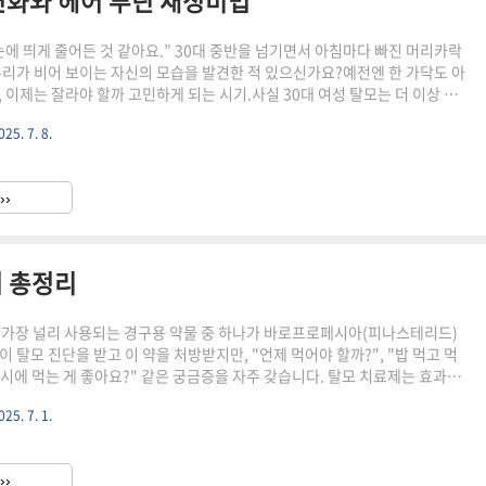
 변화와 헤어 루틴 재정비법
눈에 띄게 줄어든 것 같아요.” 30대 중반을 넘기면서 아침마다 빠진 머리카락
수리가 비어 보이는 자신의 모습을 발견한 적 있으신가요?예전엔 한 가닥도 아
 이제는 잘라야 할까 고민하게 되는 시기.사실 30대 여성 탈모는 더 이상 드
.오늘은 그 이유와 함께, 호르몬 변화에 따른 탈모 관리법, 그리고 루틴 재정비
025. 7. 8.
요.🔍 왜 30대 여성에게 탈모가 늘어날까?30대는 인생의 가장 바쁜 시기이
결혼, 출산, 육아, 인간관계…그 모든 부담은 우리의 몸에 고스란히 쌓이게 됩니
몸은 호르몬 변화에 민감하게 반응합니다.주요 원인들:출산 후 급격한 에스트
››
기능 저하 또는 불균형다이어트로 인한 영양 ..
 총정리
 가장 널리 사용되는 경구용 약물 중 하나가 바로프로페시아(피나스테리드)
 탈모 진단을 받고 이 약을 처방받지만, "언제 먹어야 할까?", "밥 먹고 먹
몇 시에 먹는 게 좋아요?" 같은 궁금증을 자주 갖습니다. 탈모 치료제는 효과만
용법이 매우 중요합니다.이 글에서는 프로페시아의 복용 시간, 복용법, 주의
025. 7. 1.
콕 짚어드리겠습니다.프로페시아란? – 피나스테리드 1mg의 정체먼저, 프로
드(Finasteride) 성분의 약물로,남성형 탈모의 원인인 DHT(디하이드로
생성을 억제하는 역할을 합니다.피나스테리드는 원래 전립선비대증 치료제로
››
은 용량(1mg)을 꾸준히 복용하면모발이 가늘어지고 빠..