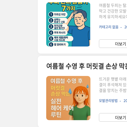
여름철 두피는 탈모
막고 건강한 모발
하게 유지하세요여
근한 물로두피를 
카테고리 없음
2
36~38도 정도
푸보다 두피 전용
극 샴푸는 두피를
더보기 
터포헤어 폴리젠 
여름철 수영 후 머릿결 손상 막
뜨거운 햇볕 아래
결이 푸석해져 있
결을 망치는 주범
여름철 수영 후 
모발관리방법
20
게요.단순히 ‘트
지까지 차근차근 
중의 기본이에요.
더보기 
헹구는 것이 가장 