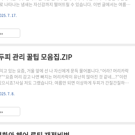
로 나타나는 냄새는 자신감까지 떨어뜨릴 수 있습니다. 이번 글에서는 여름철
 원인과, 실제로 효과를 인정받은 4가지 제거 방법을 쉽고 명확하게 소개합니
025. 7. 17.
뜻한 여름을 보내고 싶다면 지금부터 살펴보세요.두피 냄새 원인땀과 피지 분
식 환경 생성자외선 노출로 두피 열 상승, 피지 분비 촉진통풍 부족 (모자 착
치 등)두피 냄새 제거 & 예방 방법1. 올바른 머리감기샴푸 전 브러싱으로 먼지
››
 두피 세정손가락 끝으로 두피 마사지하며 세정두피..
두피 관리 꿀팁 모음집.ZIP
익고 있는 요즘, 거울 앞에 선 나 자신에게 문득 물어봅니다.“어라? 머리카락
.?”“요즘 머리 감고 나면 빠지는 머리카락이 유난히 많아진 것 같네...?”이런
 있으시죠?사실 저도 그랬습니다. 여름만 되면 이상하게 두피가 간질간질하고,
머리도 자주 빠지더라고요.그래서 하나하나 원인을 찾아보다 보니 ‘여름철 탈
025. 7. 8.
생각보다 우리 일상 속깊숙이 자리하고 있단 걸 알게 되었습니다.여름에는 왜
1. 자외선은 두피의 최대 적여름철 가장 큰 탈모 원인 중 하나는 바로 강한 자
 피부엔 자외선 차단제를 바르지만, 두피에는 거의 신경을 못 쓰죠. 그런데
››
사실, 알고 계셨나요?자외선은 두피의 모낭 ..