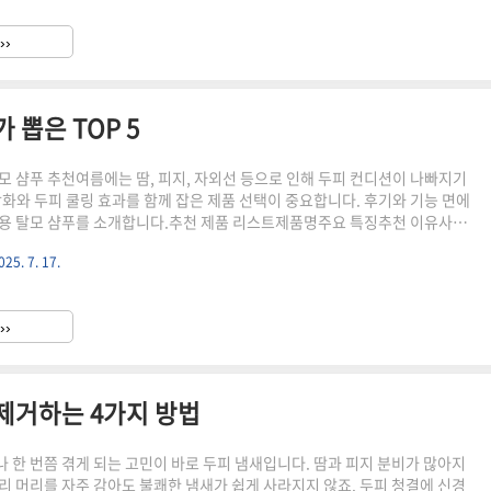
용량모근 강화, 뿌리 볼륨 케어, 탈모 완화 표방약 31,000원~알페신 카페
 대표 브랜드, 카페인 함유로 두피 자극쿠폰 할인 등닥터방기원 어성초 민감
››
어성초 성분, 두피 진정, 민감한 두피용약 17,90..
 뽑은 TOP 5
모 샴푸 추천여름에는 땀, 피지, 자외선 등으로 인해 두피 컨디션이 나빠지기
강화와 두피 쿨링 효과를 함께 잡은 제품 선택이 중요합니다. 후기와 기능 면에
용 탈모 샴푸를 소개합니다.추천 제품 리스트제품명주요 특징추천 이유사용
 프로즌 쿨&딥클린 탈모샴푸쿨링감, 딥클렌징, 탈모 증상 완화 성분여름 두
025. 7. 17.
및 탈모 케어 동시 구현전문가 1위 선정, 사용자 후기가 매우 긍정적TS X-비오
 샴푸기능성 인증, 풍부한 거품, 허브 시트러스 향모근 영양+두피 세정 강화,
추천탈모 증상 개선률 86%+후기 우수려 루트젠 남성 맞춤 탈모케어 샴푸남
››
듬/가려움 완화, 청량한 향남성 전용 맞춤 성분,..
제거하는 4가지 방법
 한 번쯤 겪게 되는 고민이 바로 두피 냄새입니다. 땀과 피지 분비가 많아지
리 머리를 자주 감아도 불쾌한 냄새가 쉽게 사라지지 않죠. 두피 청결에 신경