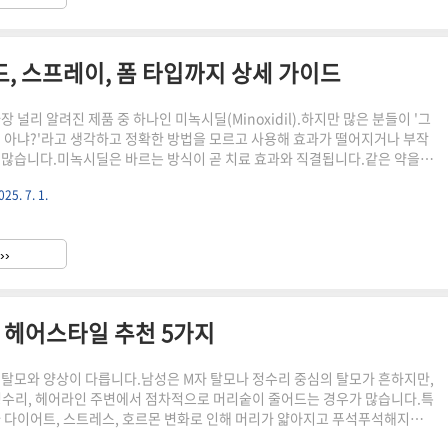
, 스프레이, 폼 타입까지 상세 가이드
장 널리 알려진 제품 중 하나인 미녹시딜(Minoxidil).하지만 많은 분들이 '그
거 아냐?'라고 생각하고 정확한 방법을 모르고 사용해 효과가 떨어지거나 부작
 많습니다.미녹시딜은 바르는 방식이 곧 치료 효과와 직결됩니다.같은 약을
마나, 어디에 바르느냐에 따라 효과는 크게 달라지기 때문이죠.이 글에서는 미
025. 7. 1.
용하는 분부터 이미 사용 중이지만 불안하신 분들까지‘정확하고 안전한 미녹
타입별(액상형, 폼형)로 자세히 안내드리겠습니다.1. 꼭 알아야 할 기본 원칙먼
통으로 적용되는 준비사항과 주의사항입니다.반드시 머리와 두피가 완전히 건
››
용하세요.물기나 땀이 있으면 약물이 희석되거나 흡수가..
는 헤어스타일 추천 5가지
 탈모와 양상이 다릅니다.남성은 M자 탈모나 정수리 중심의 탈모가 흔하지만,
정수리, 헤어라인 주변에서 점차적으로 머리숱이 줄어드는 경우가 많습니다.특
나 다이어트, 스트레스, 호르몬 변화로 인해 머리가 얇아지고 푸석푸석해지는
납니다.이럴 때 가장 먼저 고려해볼 수 있는 탈모 대처 방법은 바로 헤어스타