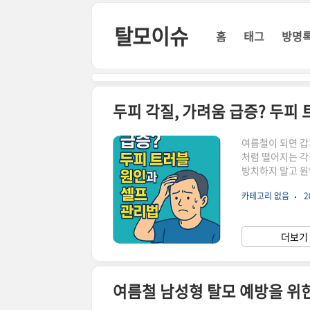
본문 바로가기
탈모이슈
홈
태그
방명
두피 각질, 가려움 급증? 두피
여름철이 되면 갑
처럼 떨어지는 각
방치하지 말고 원
려움, 왜 생길까?
카테고리 없음
2
피 보호막이 손상
주면서 민감하고 
피지 분비 불균형
더보기 
화 셀프 관리법 3
여름철 남성형 탈모 예방을 위한