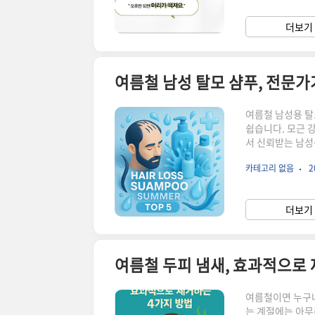
푸 탈모증상완화 대
인 샴푸독일 남성
더보기 
두피 캡슐 탈모샴푸
여름철 남성 탈모 샴푸, 전문가가
여름철 남성용 탈
쉽습니다. 모근 
서 신뢰받는 남성
후기/평점블랙포레
카테고리 없음
2
피 열·피지 완화 
틴 트리플 솔루션
민감한 두피에도 
더보기 
성 특화, 피지/비
여름철 두피 냄새, 효과적으로 
여름철이면 누구나
는 계절에는 아무