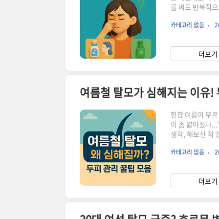
을 써도 반복적으
두피 냄새의 주요
카테고리 없음
2
다. 상쾌하고 산
비 증가로 세균 번
용, 젖은 머리 방
더보기 
제거미지근한 물로
여름철 탈모가 심해지는 이유! 
한창 여름이 무르
이 좀 얇아졌나..
생각, 해보신 적
유난히 기름지며 
카테고리 없음
2
모’라는 녀석이 
탈모가 심해질까?
외선입니다.우리는
더보기 
두피도 피부라는 