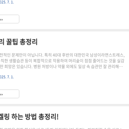
025. 7. 1.
리카락 양이 줄었더라도 스타일링만 잘하면 훨씬 풍성하고 건강한 인상을 연
.오늘은 탈모가 고민인 여성들을 위한 볼륨감과 커버력을 모두 갖춘 헤어스타
게요!1. 레이어드 컷 + 뿌리 볼륨펌 – 가볍고 풍성한 느낌의 베스트 조합레이
››
 층을 넣어 전체적으로 볼륨감이 생기게 해줍니다.특히 모발이..
관리 꿀팁 총정리
전적인 문제만이 아닙니다. 특히 40대 후반의 대한민국 남성이라면스트레스,
규칙한 생활습관 등이 복합적으로 작용하여 머리숱이 점점 줄어드는 것을 실감
만 희망은 있습니다. 병원 처방이나 약물 외에도 일상 속 습관만 잘 관리해도
고 머리카락을 튼튼하게 유지할 수 있는 방법이 존재합니다.이번 포스트에서
025. 7. 1.
실천할 수 있는 탈모 관리 꿀팁을 구체적으로 정리해드릴게요.1. 머리 감는 습
많은 사람들이 간과하는 부분이 바로 ‘샴푸하는 방식’입니다.아무리 좋은 탈
더라도 잘못된 습관으로 감게 되면 효과는 반감됩니다.손톱이 아닌 손끝 지문
››
사지하듯 감으세요.두피는 피부 중에서도 매우 민감한 부위입니다...
켈링 하는 방법 총정리!