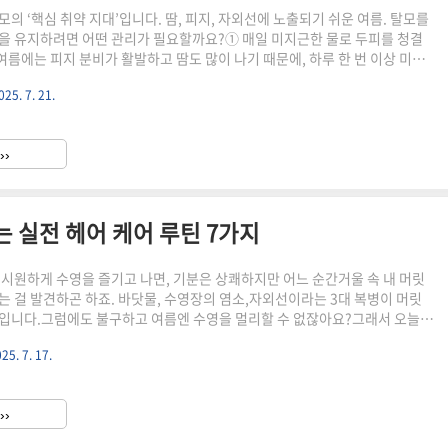
의 ‘핵심 취약 지대’입니다. 땀, 피지, 자외선에 노출되기 쉬운 여름. 탈모를
을 유지하려면 어떤 관리가 필요할까요?① 매일 미지근한 물로 두피를 청결
름에는 피지 분비가 활발하고 땀도 많이 나기 때문에, 하루 한 번 이상 미지
씻어내는 것이 중요합니다. 너무 뜨거운 물은 두피에 자극을 줄 수 있으므로
025. 7. 21.
의 미지근한 온도를 추천합니다.② 두피 전용 저자극 샴푸를 사용하세요일반 샴
 탈모 예방 샴푸가 효과적입니다. 특히 올리브영에서 인기 있는 약산성 저자
 자극 없이 세정해 주어, 민감성 두피에도 적합합니다.💡 추천 키워드 제품닥
››
샴푸라보에이치 탈모증상완화 샴푸③ 자외선 차단을 위해 ..
는 실전 헤어 케어 루틴 7가지
 시원하게 수영을 즐기고 나면, 기분은 상쾌하지만 어느 순간거울 속 내 머릿
는 걸 발견하곤 하죠. 바닷물, 수영장의 염소,자외선이라는 3대 복병이 머릿
입니다.그럼에도 불구하고 여름엔 수영을 멀리할 수 없잖아요?그래서 오늘은
머릿결 보호를 위한 현실적이고 효과적인 방법을아주 구체적으로 소개해드릴
25. 7. 17.
리트먼트 하세요~’ 수준이 아니라, 언제, 어떤 제품, 어떤 순서로 관리해야하는
알려드릴게요.1. 수영 후 1차 방어선, 깨끗한 물로 즉시 헹구기이건 정말 기본
수영이 끝난 직후, 샤워실로 곧장 가서 미지근한 깨끗한 물로 머리를 충분히
››
먼저 해야 할 일입니다. 이 단계는 염소나 바닷물, 기..