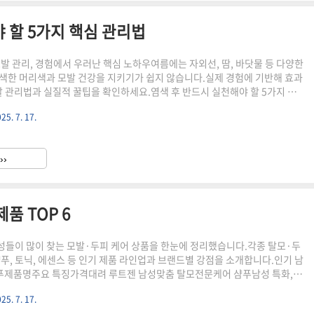
 할 5가지 핵심 관리법
모발 관리, 경험에서 우러난 핵심 노하우여름에는 자외선, 땀, 바닷물 등 다양한
색한 머리색과 모발 건강을 지키기가 쉽지 않습니다.실제 경험에 기반해 효과
모발 관리법과 실질적 꿀팁을 확인하세요.염색 후 반드시 실천해야 할 5가지 핵
은 72시간 이후, 반드시 찬물!염색 당일 포함 3일간은 샴푸 대신 찬물로만 헹
25. 7. 17.
 색 빠짐과 손상에 치명적입니다.컬러 전용, 무실리콘·무황산염 샴푸 사용염색
부드러운 세정과 색조 지속 효과를 체감했습니다.깊은 보습: 주 1~2회 헤어마
 성분이 풍부한 헤어 마스크로 주 1~2회 집중 관리하면 푸석함과 탈색 방지
››
출 전엔 UV 차단제 사용 또는 모자 착용자외..
품 TOP 6
들이 많이 찾는 모발·두피 케어 상품을 한눈에 정리했습니다.각종 탈모·두
샴푸, 토닉, 에센스 등 인기 제품 라인업과 브랜드별 강점을 소개합니다.인기 남
푸제품명주요 특징가격대려 루트젠 남성맞춤 탈모전문케어 샴푸남성 특화, 탈
두피 쿨링 및 비듬·가려움 완화약 15,900원~닥터포헤어 폴리젠 두피케어 샴푸
25. 7. 17.
유, 두피 자극 최소화, 탈모 증상 완화약 19,900원~라보에이치 두피강화샴