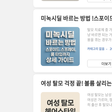
미녹시딜 바르는 방법 !스포이드
탈모 치료제 중 가
냥 바르면 되는 
용을 겪는 경우가
써도 어떻게, 얼
카테고리 없음
2
녹시딜을 처음 사
시딜 사용법’을 
저 모든 타입 공
더보기 
조된 상태에서 사
여성 탈모 걱정 끝! 볼륨 살리
여성 탈모는 남성
여성은 가르마, 
히 출산 후 탈모
현상도 자주 나타