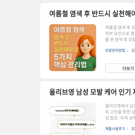
여름철 염색 후 반드시 실천해야
여름철 염색 후 
외부 요인으로 염
를 본 염색 후 
심 관리법첫 세척
모발관리방법
20
굼. 뜨거운 물은
모 전용 샴푸로 
스크·팩 필수오일
더보기 
에 효과적입니다.외
올리브영 남성 모발 케어 인기 제
올리브영에서 남성
피 고민을 위한 
성 탈모·두피 샴
모 증상 완화, 
제품사용후기
20
카페인·비오틴 함