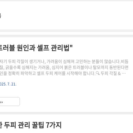
록
 트러블 원인과 셀프 관리법"
자기 두피 각질이 생기거나, 가려움이 심해져 고민하는 분들이 많습니다.비듬
질, 긁을수록 심해지는 가려움, 심지어 붉은 트러블이나 탈모까지 동반된다면
인을 정확히 파악하고 셀프 두피 케어를 시작해야 합니다.🔍 두피 각질 & 가
과도한 샴푸: 하루 2번 이상 머리를 감거나 세정력이 강한 샴푸를 자주 쓰면 두
025. 7. 21.
되어 건조와 각질을 유발합니다.잦은 염색 & 펌: 화학 성분이 두피에 자극을
얇아진 두피가 각질과 트러블을 유발할 수 있습니다.스트레스와 수면 부족:
과 면역력 저하로 인해 두피염 증상이 악화될 수 있습니다.🧴 두피 트러블 완
››
가지1. pH 밸런스를 맞춘 저자극 샴푸 사용두피는..
 두피 관리 꿀팁 7가지